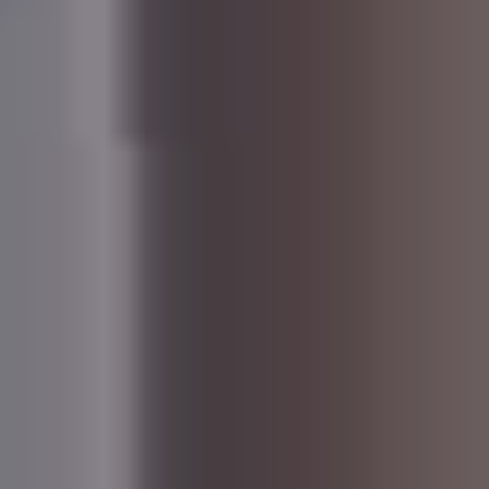
＼押すとすぐにお電話できます／
＼24時間受付中／
096-389-6175
無料お見積り・ご相談はこちら
【受付】9:00～18:00