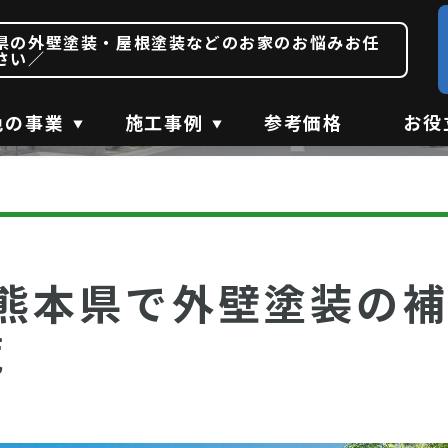
熊本県の補助金・助成
県の外壁塗装・屋根塗装などのお家のお悩みお任
さい／
SUBSIDY
色の事業
施工事例
参考価格
お役
】熊本県で外壁塗装の
覧