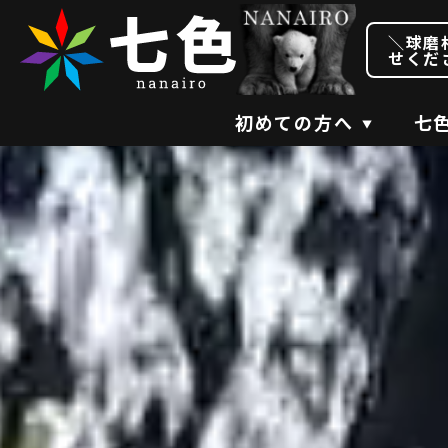
＼球磨
せくだ
初めての方へ
七