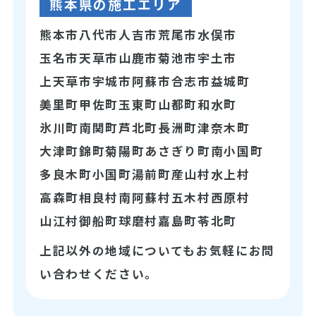
熊本県の施工エリア
熊本市
八代市
人吉市
荒尾市
水俣市
玉名市
天草市
山鹿市
菊池市
宇土市
上天草市
宇城市
阿蘇市
合志市
益城町
美里町
甲佐町
玉東町
山都町
和水町
氷川町
南関町
芦北町
長洲町
津奈木町
大津町
錦町
菊陽町
あさぎり町
南小国町
多良木町
小国町
湯前町
産山村
水上村
高森町
相良村
南阿蘇村
五木村
西原村
山江村
御船町
球磨村
嘉島町
苓北町
上記以外の地域についてもお気軽にお問
い合わせください。