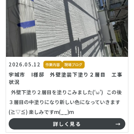
2026.05.12
作業内容
現場ブログ
宇城市 I様邸 外壁塗装下塗り２層目 工事
状況
外壁下塗り２層目を塗りこみました(‘ω’) この後
３層目の中塗りになり新しい色になっていきます
(≧▽≦) 楽しみですm(__)m
詳しく見る