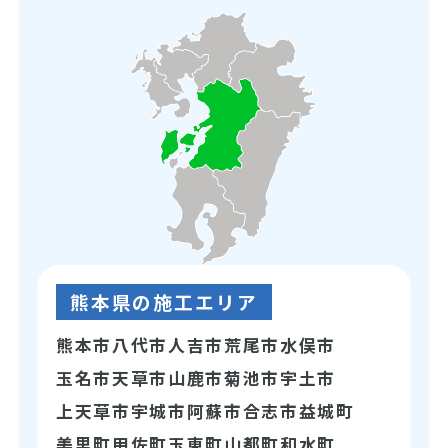
熊本県の施工エリア
熊本市
八代市
人吉市
荒尾市
水俣市
玉名市
天草市
山鹿市
菊池市
宇土市
上天草市
宇城市
阿蘇市
合志市
益城町
美里町
甲佐町
玉東町
山都町
和水町