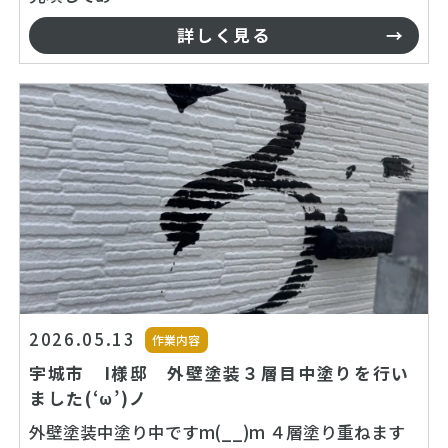
詳しく見る
2026.05.13
作業内容
宇城市 I様邸 外壁塗装３層目中塗りを行い
ました(‘ω’)ノ
外壁塗装中塗り中ですm(__)m ４層塗り重ねます