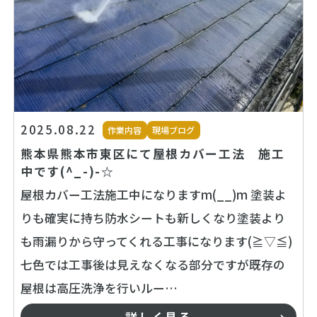
2025.08.22
作業内容
現場ブログ
熊本県熊本市東区にて屋根カバー工法 施工
中です(^_-)-☆
屋根カバー工法施工中になりますm(__)m 塗装よ
りも確実に持ち防水シートも新しくなり塗装より
も雨漏りから守ってくれる工事になります(≧▽≦)
七色では工事後は見えなくなる部分ですが既存の
屋根は高圧洗浄を行いルー…
詳しく見る