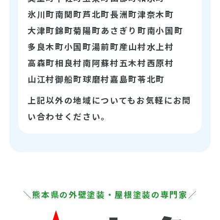
氷川町
南関町
芦北町
長洲町
津奈木町
大津町
錦町
菊陽町
あさぎり町
南小国町
多良木町
小国町
湯前町
産山村
水上村
高森町
相良村
南阿蘇村
五木村
西原村
山江村
御船町
球磨村
嘉島町
苓北町
上記以外の地域についてもお気軽にお問
い合わせください。
＼熊本県の外壁塗装・屋根塗装の専門家／