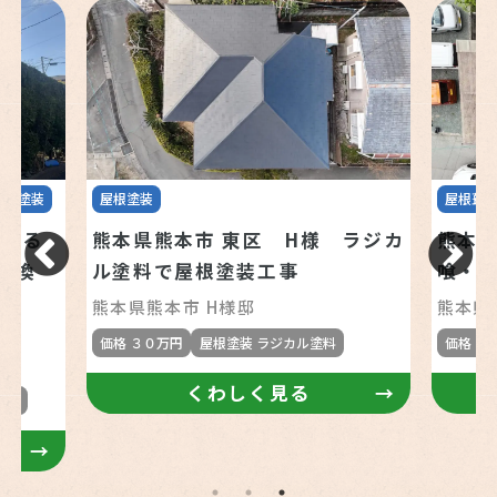
屋根塗装
屋根塗装
屋根葺
を守る
熊本県熊本市 東区 H様 ラジカ
熊本県
交換
ル塗料で屋根塗装工事
喰・
熊本県熊本市 H様邸
熊本県
価格 ３０万円
屋根塗装 ラジカル塗料
価格 ３
くわしく見る
塗料