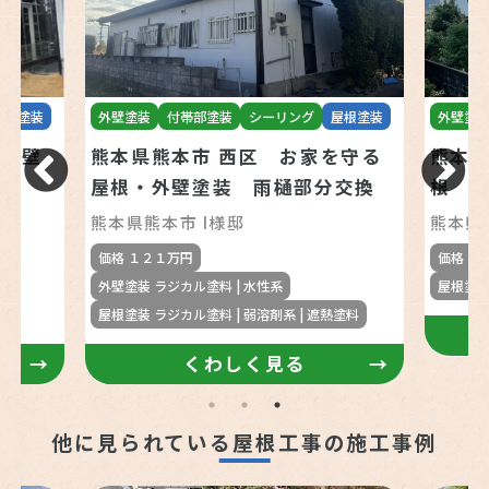
屋根塗装
外壁塗装
付帯部塗装
シーリング
屋根塗装
外壁塗
、外壁
熊本県熊本市 西区 お家を守る
熊本県
屋根・外壁塗装 雨樋部分交換
根 
熊本県熊本市 I様邸
熊本県
価格 １２１万円
価格 １
外壁塗装 ラジカル塗料 | 水性系
屋根塗装
屋根塗装 ラジカル塗料 | 弱溶剤系 | 遮熱塗料
くわしく見る
他に見られている屋根工事の施工事例