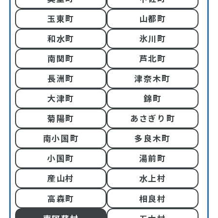
玉東町
山都町
和水町
氷川町
南関町
芦北町
長洲町
津奈木町
大津町
錦町
菊陽町
あさぎり町
南小国町
多良木町
小国町
湯前町
産山村
水上村
高森町
相良村