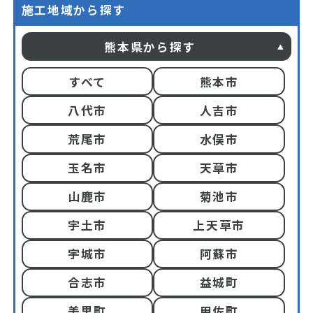
施工地域から探す
熊本県から探す
すべて
熊本市
八代市
人吉市
荒尾市
水俣市
玉名市
天草市
山鹿市
菊池市
宇土市
上天草市
宇城市
阿蘇市
合志市
益城町
美里町
甲佐町