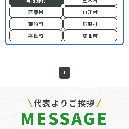
南阿蘇村
五木村
西原村
山江村
御船町
球磨村
嘉島町
苓北町
1
代表よりご挨拶
MESSAGE