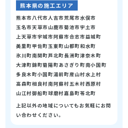
熊本県の施工エリア
熊本市
八代市
人吉市
荒尾市
水俣市
玉名市
天草市
山鹿市
菊池市
宇土市
上天草市
宇城市
阿蘇市
合志市
益城町
美里町
甲佐町
玉東町
山都町
和水町
氷川町
南関町
芦北町
長洲町
津奈木町
大津町
錦町
菊陽町
あさぎり町
南小国町
多良木町
小国町
湯前町
産山村
水上村
高森町
相良村
南阿蘇村
五木村
西原村
山江村
御船町
球磨村
嘉島町
苓北町
上記以外の地域についてもお気軽にお問
い合わせください。