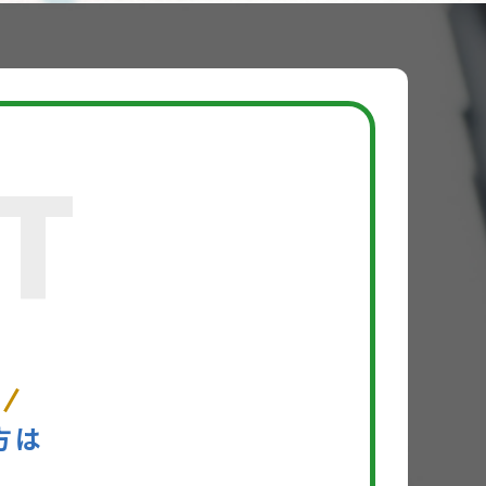
T
い
方は