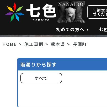
＼熊本
せくだ
初めての方へ
七
HOME
施工事例
熊本県
長洲町
雨漏りから探す
すべて