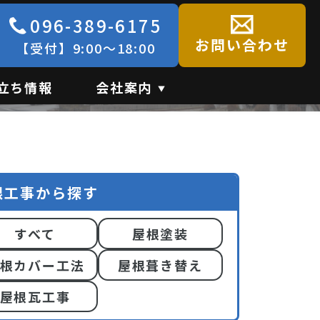
096-389-6175
例
お問い合わせ
【受付】9:00～18:00
立ち情報
会社案内
根工事から探す
すべて
屋根塗装
根カバー工法
屋根葺き替え
屋根瓦工事