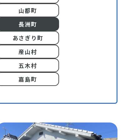
山都町
長洲町
あさぎり町
産山村
五木村
嘉島町