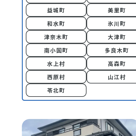
益城町
美里町
和水町
氷川町
津奈木町
大津町
南小国町
多良木町
水上村
高森町
西原村
山江村
苓北町