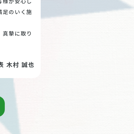
客様が安心し
満足のいく施
、真摯に取り
表 木村 誠也