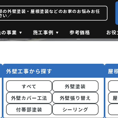
熊本県長洲町の施工事
県の外壁塗装・屋根塗装などのお家のお悩みお任
さい／
WORKS
色の事業
施工事例
参考価格
お役
外壁工事から探す
屋
すべて
外壁塗装
外壁カバー工法
外壁張り替え
屋
付帯部塗装
シーリング