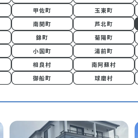
甲佐町
玉東町
南関町
芦北町
錦町
菊陽町
小国町
湯前町
相良村
南阿蘇村
御船町
球磨村