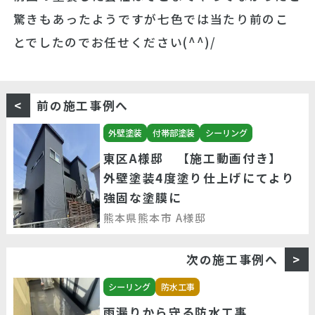
驚きもあったようですが七色では当たり前のこ
とでしたのでお任せください(^^)/
前の施工事例へ
外壁塗装
付帯部塗装
シーリング
東区A様邸 【施工動画付き】
外壁塗装4度塗り仕上げにてより
強固な塗膜に
熊本県熊本市 A様邸
次の施工事例へ
シーリング
防水工事
雨漏りから守る防水工事