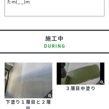
たm(__)m
施工中
DURING
３層目中塗り
下塗り１層目と２層
目