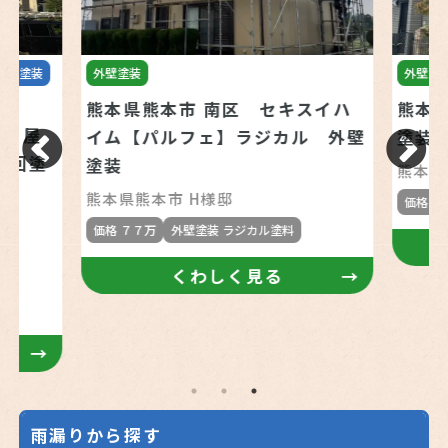
屋根塗装
外壁塗装
外壁塗
熊本県熊本市 南区 セキスイハ
熊本県
邸 屋
イム【パルフェ】ラジカル 外壁
塗装
４回塗
塗装
熊本県
熊本県熊本市 H様邸
価格 １
価格 ７７万
外壁塗装 ラジカル塗料
くわしく見る
雨漏りから探す