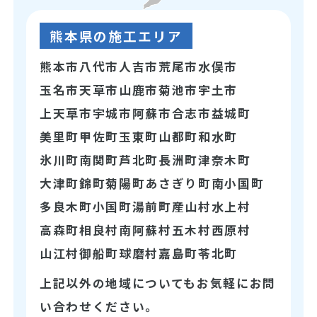
熊本県の施工エリア
熊本市
八代市
人吉市
荒尾市
水俣市
玉名市
天草市
山鹿市
菊池市
宇土市
上天草市
宇城市
阿蘇市
合志市
益城町
美里町
甲佐町
玉東町
山都町
和水町
氷川町
南関町
芦北町
長洲町
津奈木町
大津町
錦町
菊陽町
あさぎり町
南小国町
多良木町
小国町
湯前町
産山村
水上村
高森町
相良村
南阿蘇村
五木村
西原村
山江村
御船町
球磨村
嘉島町
苓北町
上記以外の地域についてもお気軽にお問
い合わせください。