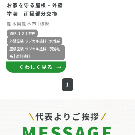
お家を守る屋根・外壁
塗装 雨樋部分交換
熊本県熊本市 I様邸
価格 １２１万円
外壁塗装 ラジカル塗料 | 水性系
屋根塗装 ラジカル塗料 | 弱溶剤
系 | 遮熱塗料
くわしく見る
1
代表よりご挨拶
MESSAGE