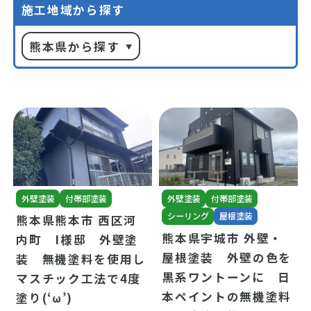
施工地域から探す
熊本県から探す
外壁塗装
付帯部塗装
外壁塗装
付帯部塗装
シーリング
屋根塗装
熊本県熊本市 西区河
熊本県宇城市 外壁・
内町 I様邸 外壁塗
屋根塗装 外壁の色を
装 無機塗料を使用し
黒系ワントーンに 日
マスチック工法で4度
本ペイントの無機塗料
塗り(‘ω’)