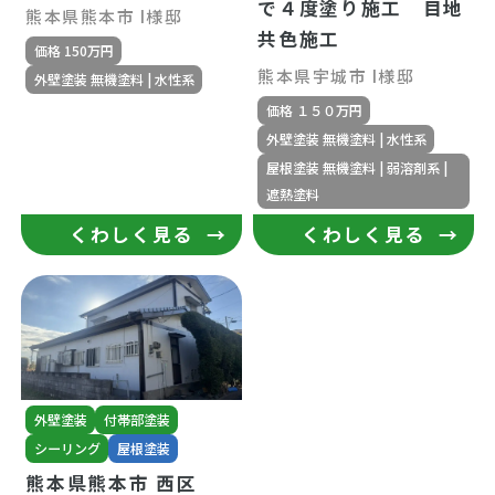
で４度塗り施工 目地
熊本県熊本市 I様邸
共色施工
価格 150万円
熊本県宇城市 I様邸
外壁塗装 無機塗料 | 水性系
価格 １５０万円
外壁塗装 無機塗料 | 水性系
屋根塗装 無機塗料 | 弱溶剤系 |
遮熱塗料
くわしく見る
くわしく見る
外壁塗装
付帯部塗装
シーリング
屋根塗装
熊本県熊本市 西区