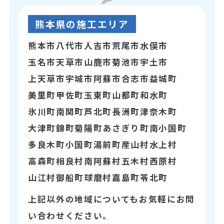
熊本県の施工エリア
熊本市
八代市
人吉市
荒尾市
水俣市
玉名市
天草市
山鹿市
菊池市
宇土市
上天草市
宇城市
阿蘇市
合志市
益城町
美里町
甲佐町
玉東町
山都町
和水町
氷川町
南関町
芦北町
長洲町
津奈木町
大津町
錦町
菊陽町
あさぎり町
南小国町
多良木町
小国町
湯前町
産山村
水上村
高森町
相良村
南阿蘇村
五木村
西原村
山江村
御船町
球磨村
嘉島町
苓北町
上記以外の地域についてもお気軽にお問
い合わせください。